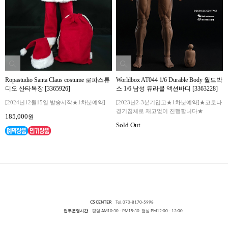
Ropastudio Santa Claus costume 로파스튜
Worldbox AT044 1/6 Durable Body 월드박
디오 산타복장 [3365926]
스 1/6 남성 듀라블 액션바디 [3363228]
[2024년12월15일 발송시작★1차분예약]
[2023년2-3분기입고★1차분예약]★코로나
경기침체로 재고없이 진행합니다★
185,000
원
Sold Out
CS CENTER
Tel. 070-8170-5998
업무운영시간
평일 AM10:30 - PM15:30 점심 PM12:00 - 13:00