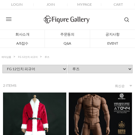
LOGIN
JOIN
MYPAGE
CART
회사소개
주문동의
공지사항
A/S접수
Q&A
EVENT
예약상품
FG 12인치 피규어
루즈
2
ITEMS