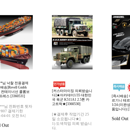
***님 낙찰 전용결제
배송]Revell Gmbh
[커스터마이징 의뢰받습니
00 컨테이너선 콜롬보
다]★아카데미1/35 대한민
레스 [3360531]
[즉시배송]
국 육군 K511A1 2.5톤 카
르기니 테르
고트럭★[3360530]
1/24 (미
p***님 전화번호 뒷자
품입니다) [33
 *807 결제기한
[★결제후 작업기간 25
4-04-01 오전 9시
Sold Out
일 소요됩니다★]
1) 도색작업 의뢰 받습니
d Out
다.