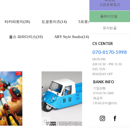
추억의
고전로봇창고
플레이모빌
타카라토미(38)
도쿄토이즈(14)
5프로스튜디오(10)
에이치
오시는길
풀스 파라다이스(10)
ABY Style Studio(14)
커스터마이징(22)
CS CENTER
070-8170-5998
MON-FRI
AM 10:30 ~ PM 15:30
SAT, SUN
HOLIDAY OFF
BANK INFO
기업은행
070-8170-5998
예금주
(주)피규어갤러리