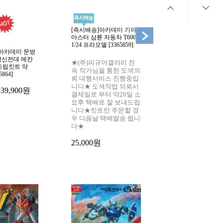
[즉시배송]아카데미 기아
[즉시배송] 아카데
마스터 삼륜 자동차 T600
구 시리즈 MCP 
1/24 프라모델 [3365859]
1/24 프라모델 [3365
 아카데미 문방
합신전대 메칸
★(주)피규어갤러리 전
★(주)피규어갤러
 조립킷트 약
속 작가님을 통한 도색의
속 작가님을 통한
5864]
뢰 대행서비스 진행중입
뢰 대행서비스 
니다★ 도색작업 의뢰시
니다★ 도색작업
39,900원
결제일로 부터 약20일 소
결제일로 부터 약
요후 택배로 잘 보내드립
요후 택배로 잘 
니다★킷트만 주문할 경
니다★킷트만 주
우 다음날 택배발송 됩니
우 다음날 택배발
다★
다★
25,000원
25,000원