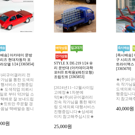
시배송] 아카데미 문방
[즉시배송]
시리즈 현대자동차 포
구 시리즈 
STYLE X DE-219 1/24 유
모델 1/24 [3365854]
트라이맥스
리 운반대 (아카데미과학
[3365670]
포터II 트럭용)(레진모형)
주)피규어갤러리 전
조립킷트 [3365853]
★(주)피
작가님을 통한 도색의
속 작가님
대행서비스 진행중입
[2024년11~12월사이입
도색의뢰 
★ 도색작업 의뢰시
고예정★1차분예
행중입니
일로 부터 약20일 소
약]★(주)피규어갤러리
지 참고해
 택배로 잘 보내드립
전속 작가님을 통한 웨더
★킷트만 주문할 경
링 도색의뢰 대행서비스
40,000원
다음날 택배발송 됩니
진행중입니다★상세페
이지 참고해주십시오★
000원
25,000원