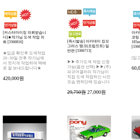
[커스터마이징 의뢰받습니
아카
다]★작가님 도색 작업 의
코팅
[즉시발송] 아카데미 킹모
뢰 [3366816]
185
그라스 탱크(조립킷트) 일
[336
반판 [3366713]
★입금 확인후 도색작업
[입
20~30일 전후 작가님께
▶▶추가도색 작업 신청
서 멋지게 작업하여 택배
가능(옵션 선택) ▶▶(주)
60,
로 잘 보내드립니다★
피규어갤러리 작가님이
직접 도색 작업하신 사진
420,000원
모습 맨하단에 있습니다
29,750원
27,000원