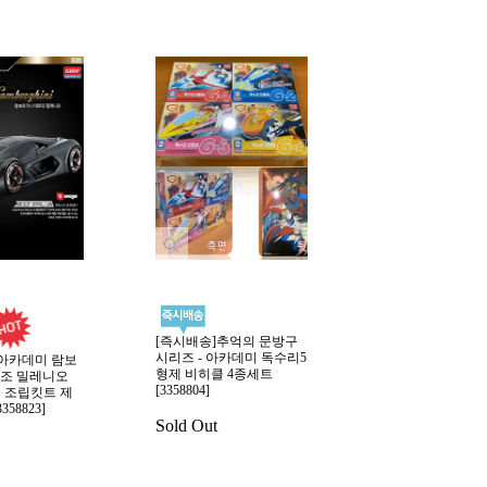
[즉시배송]추억의 문방구
시리즈 - 아카데미 독수리5
 아카데미 람보
형제 비히클 4종세트
조 밀레니오
[3358804]
완성 조립킷트 제
58823]
Sold Out