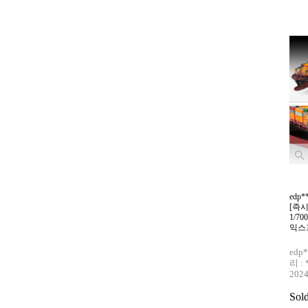
edp
[즉시
1/7
익스프
ed
리 :
202
Sol