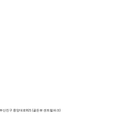
 부산진구 중앙대로821 (골든뷰 센트럴파크)