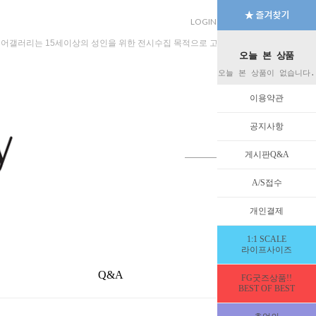
LOGIN
JOIN
MYPAGE
규어갤러리는 15세이상의 성인을 위한 전시수집 목적으로 고안된 수입판매 전문 법인회
오늘 본 상품
오늘 본 상품이 없습니다.
이용약관
공지사항
게시판Q&A
A/S접수
개인결제
1:1 SCALE
라이프사이즈
Q&A
EVENT
FG굿즈상품!!
BEST OF BEST