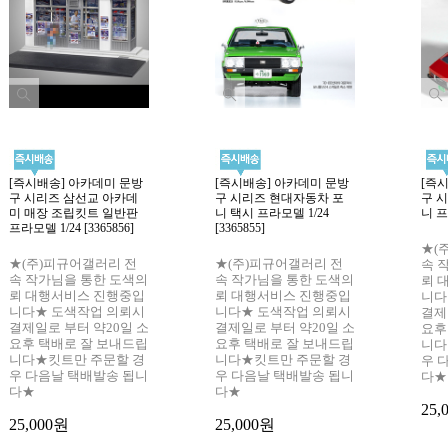
[즉시배송] 아카데미 문방
[즉시배송] 아카데미 문방
[즉
구 시리즈 삼선교 아카데
구 시리즈 현대자동차 포
구 
미 매장 조립킷트 일반판
니 택시 프라모델 1/24
니 프라
프라모델 1/24 [3365856]
[3365855]
★(
★(주)피규어갤러리 전
★(주)피규어갤러리 전
속 
속 작가님을 통한 도색의
속 작가님을 통한 도색의
뢰 
뢰 대행서비스 진행중입
뢰 대행서비스 진행중입
니다
니다★ 도색작업 의뢰시
니다★ 도색작업 의뢰시
결제
결제일로 부터 약20일 소
결제일로 부터 약20일 소
요후
요후 택배로 잘 보내드립
요후 택배로 잘 보내드립
니다
니다★킷트만 주문할 경
니다★킷트만 주문할 경
우 
우 다음날 택배발송 됩니
우 다음날 택배발송 됩니
다★
다★
다★
25,
25,000원
25,000원