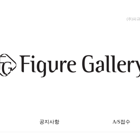
(주)피
공지사항
A/S접수