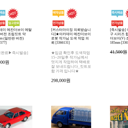
데미 메칸더브이 메탈
[커스터마이징 의뢰받습니
[즉시발송]
 버전 조립킷트 약
다]★아카데미 메칸더브이
구 시리즈 
mm (일반판 버전)
로봇 작가님 도색 작업 의
더브이(V)
6577]
뢰 [3366131]
185mm [336
41,500원
고완료▶즉시발송]
★입금 확인후 도색작업
15~20일후 작가님께서
000원
멋지게 작업하여 택배로
잘 보내드립니다_킷트포
함 가격 입니다★
298,000원