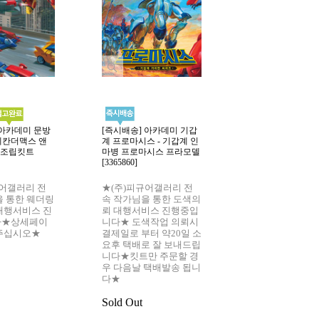
 아카데미 문방
[즉시배송] 아카데미 기갑
[즉시배송]아카데미 
메칸더맥스 앤
계 프로마시스 - 기갑계 인
HYUNDAI PONY 
 조립킷트
마병 프로마시스 프라모델
현대 포니 택시 [336
[3365860]
Sold Out
규어갤러리 전
★(주)피규어갤러리 전
을 통한 웨더링
속 작가님을 통한 도색의
대행서비스 진
뢰 대행서비스 진행중입
다★상세페이
니다★ 도색작업 의뢰시
주십시오★
결제일로 부터 약20일 소
요후 택배로 잘 보내드립
니다★킷트만 주문할 경
우 다음날 택배발송 됩니
다★
Sold Out