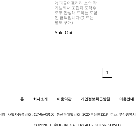
2) 피규어갤러리 소속 작
가님께서 조립과 도색후
모두 완성해 드리는 포함
된 금액입니다.(킷트는
별도 구매)
Sold Out
1
홈
회사소개
이용약관
개인정보취급방침
이용안내
갤러리
사업자등록번호 : 617-86-08105
통신판매업번호 : 2025 부산진1219
주소 : 부산광역시
COPYRIGHT © FIGURE GALLERY ALL RIGHTS RESERVED