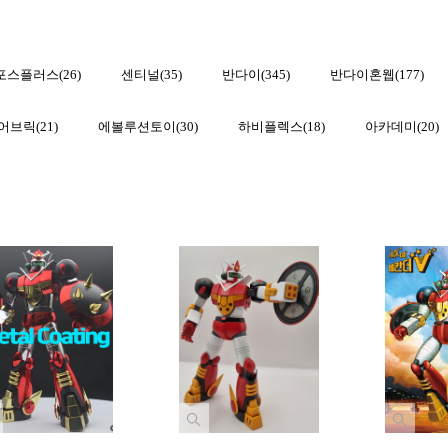
포스플러스(26)
센티널(35)
반다이(345)
반다이혼웹(177)
어브릭(21)
에볼루션토이(30)
하비플렉스(18)
아카데미(20)