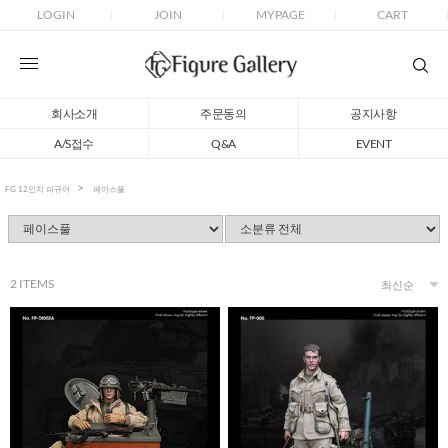
LOGIN
JOIN
MYPAGE
CART
회사소개
주문동의
공지사항
A/S접수
Q&A
EVENT
FG 12인치 피규어
페이스풀
2
ITEMS