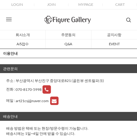
LOGIN
JOIN
MYPAGE
CART
회사소개
주문동의
공지사항
A/S접수
Q&A
EVENT
이용안내
관련문의
주소 : 부산광역시 부산진구 중앙대로821 (골든뷰 센트럴파크)
전화 :
070-8170-5998
메일 :
art21csj@naver.com
배송안내
배송 방법은 택배 또는 현장/방문수령이 가능합니다.
배송시에는 1일~4일 안에 받을 수 있습니다.