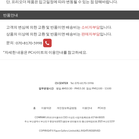
단, 프리오더 제품은 입고일정에 따라 변동될 수 있는 점 양해바랍니다.
반품안내
고객의 변심에 의한 교환 및 반품이면 배송비는
소비자부담
입니다.
상품의 이상에 의한 교환 및 반품이면 배송비는
판매자부담
입니다.
문의 :
070-8170-5998
*자세한 내용은 PC사이트의 이용안내를 참고하세요.
CS CENTER
Tel. 070-8170-5998
업무운영시간
평일 AM10:30 - PM15:30 점심 PM12:00 - 13:00
홈
이용약관
개인정보취급방침
이용안내
PC버전
COMPANY:(주)피규어갤러리 CEO:이상진 사업자등록번호:617-86-08105
주소:부산광역시 부산진구 중앙대로821 (골든뷰 센트럴파크) 통신판매업번호:2025 부산진1219
COPYRIGHT © Figure Gallery Limited ALL RIGHTS RESERVED