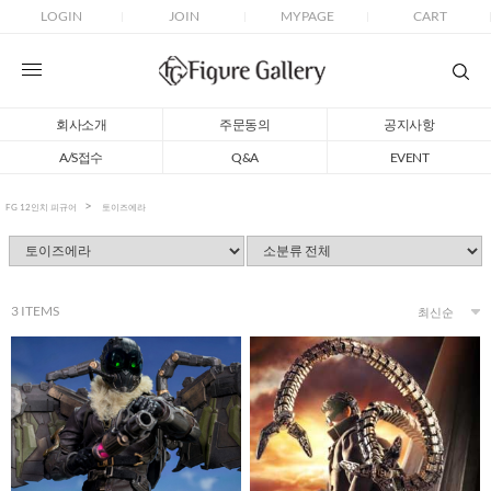
LOGIN
JOIN
MYPAGE
CART
회사소개
주문동의
공지사항
A/S접수
Q&A
EVENT
FG 12인치 피규어
토이즈에라
3
ITEMS