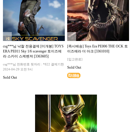
csg***님 낙찰 전용결제 [미개봉] TOYS
[즉시배송] Toys Era PE006 THE OCK 토
ERA PE011 Sky 1/6 scavenger 토이즈에
이즈에라 더 아크 [3361010]
라 스카이 스케벤져 [3363605]
[입고완료]
csg***님 전화번호 뒷자리 : *822 결제기한
Sold Out
2024-04-29 오전 9시
Sold Out