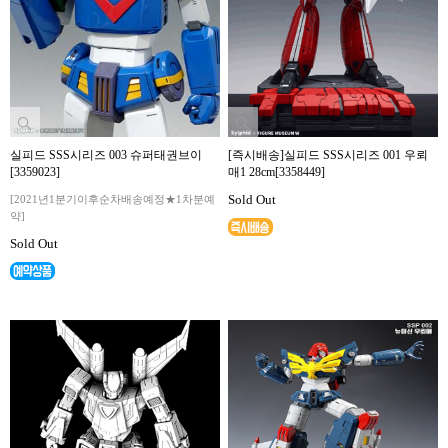
실피드 SSS시리즈 003 슈퍼태권브이
[즉시배송]실피드 SSS시리즈 001 우뢰
[3359023]
매1 28cm[3358449]
Sold Out
[2021년1분기이후순차배송예정★1차분예
약]
Sold Out