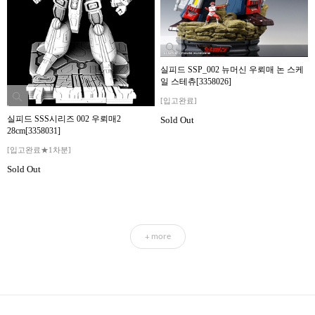
실피드 SSP_002 뉴머신 우뢰매 논 스케
일 스테츄[3358026]
[입고완료]
실피드 SSS시리즈 002 우뢰매2
Sold Out
28cm[3358031]
[입고완료★1차분]
Sold Out
more
+