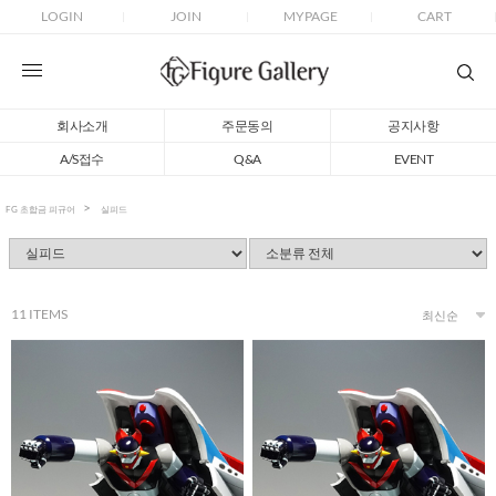
LOGIN
JOIN
MYPAGE
CART
회사소개
주문동의
공지사항
A/S접수
Q&A
EVENT
FG 초합금 피규어
실피드
11
ITEMS