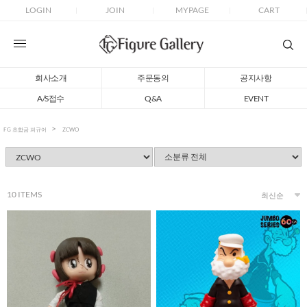
LOGIN
JOIN
MYPAGE
CART
회사소개
주문동의
공지사항
A/S접수
Q&A
EVENT
FG 초합금 피규어
ZCWO
10
ITEMS