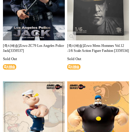
[즉시배송]Zcwo ZC79 Los Angeles Police
[즉시배송]Zcwo Mens Hommes Vol.12
Jack[3359537]
-1/6 Scale Action Figure Fashion [3359534]
Sold Out
Sold Out