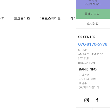
추억의
고전로봇창고
플레이모빌
3)
도쿄토이즈
5프로스튜디오
에이치엘
초합금 커스
오시는길
CS CENTER
070-8170-5998
MON-FRI
AM 10:30 ~ PM 15:30
SAT, SUN
HOLIDAY OFF
BANK INFO
기업은행
070-8170-5998
예금주
(주)피규어갤러리