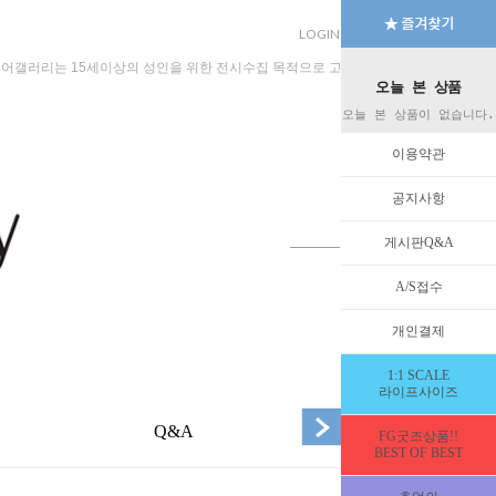
LOGIN
JOIN
MYPAGE
규어갤러리는 15세이상의 성인을 위한 전시수집 목적으로 고안된 수입판매 전문 법인회
오늘 본 상품
오늘 본 상품이 없습니다.
이용약관
공지사항
게시판Q&A
A/S접수
개인결제
1:1 SCALE
라이프사이즈
Q&A
EVENT
FG굿즈상품!!
BEST OF BEST