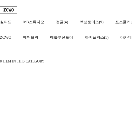
ZCWO
실피드
M3스튜디오
정글(4)
액션토이즈(9)
포스플러스
ZCWO
베어브릭
에볼루션토이
하비플렉스(1)
아카데
0 ITEM IN THIS CATEGORY