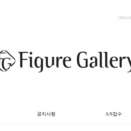
(주)피
공지사항
A/S접수