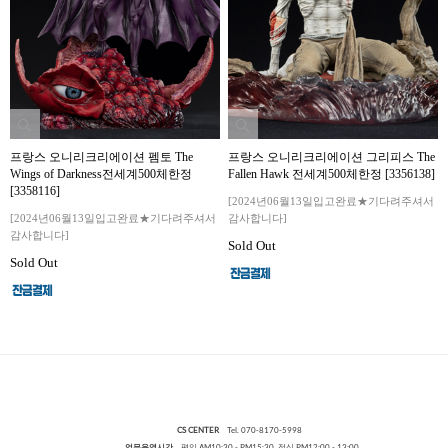
프랑스 오니리크리에이션 펨토 The
프랑스 오니리크리에이션 그리피스 The
Wings of Darkness전세계500체한정
Fallen Hawk 전세계500체한정 [3356138]
[3358116]
[2024년06월13일입고완료★기다려주셔서
[2024년06월13일입고완료★기다려주셔서
감사합니다]
감사합니다]
Sold Out
Sold Out
CS CENTER
Tel. 070-8170-5998
업무운영시간
평일 AM10:30 - PM15:30 점심 PM12:00 - 13:00