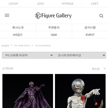
LOGIN
JOIN
MYPAGE
CART
회사소개
주문동의
공지사항
A/S접수
Q&A
EVENT
잔금결제
FG 스테츄 피규어
오니리크리에이션
2
ITEMS