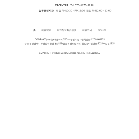
CS CENTER
Tel. 070-8170-5998
업무운영시간
평일 AM10:30 - PM15:30 점심 PM12:00 - 13:00
홈
이용약관
개인정보취급방침
이용안내
PC버전
COMPANY:(주)피규어갤러리 CEO:이상진 사업자등록번호:617-86-08105
주소:부산광역시 부산진구 중앙대로821 (골든뷰 센트럴파크) 통신판매업번호:2025 부산진1219
COPYRIGHT © Figure Gallery Limited ALL RIGHTS RESERVED