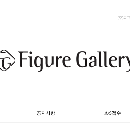
(주)피
공지사항
A/S접수