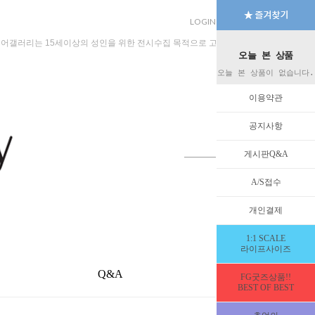
LOGIN
JOIN
MYPAGE
규어갤러리는 15세이상의 성인을 위한 전시수집 목적으로 고안된 수입판매 전문 법인회
오늘 본 상품
오늘 본 상품이 없습니다.
이용약관
공지사항
게시판Q&A
A/S접수
개인결제
1:1 SCALE
라이프사이즈
Q&A
EVENT
FG굿즈상품!!
BEST OF BEST