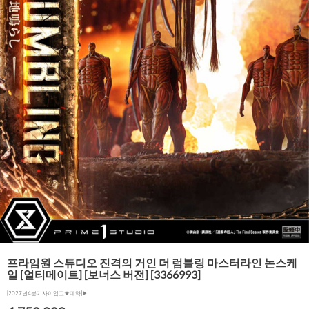
프라임원 스튜디오 진격의 거인 더 럼블링 마스터라인 논스케
일 [얼티메이트] [보너스 버전] [3366993]
[2027년4분기사이입고★예약]▶