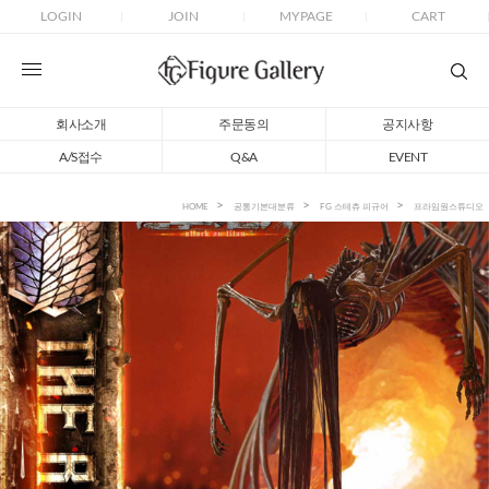
LOGIN
JOIN
MYPAGE
CART
회사소개
주문동의
공지사항
A/S접수
Q&A
EVENT
HOME
공통기본대분류
FG 스테츄 피규어
프라임원스튜디오