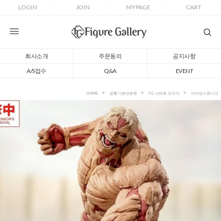
LOGIN
JOIN
MYPAGE
CART
회사소개
주문동의
공지사항
A/S접수
Q&A
EVENT
HOME
공통기본대분류
FG 스테츄 피규어
아이언스튜디오