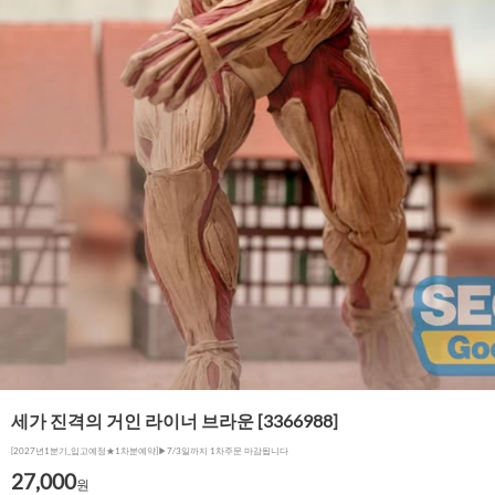
세가 진격의 거인 라이너 브라운 [3366988]
[2027년1분기_입고예정★1차분예약]▶7/3일까지 1차주문 마감됩니다
27,000
원