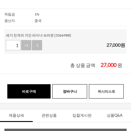
적립금
1%
원산지
중국
세가 진격의 거인 라이너 브라운 [3366988]
27,000
원
+1
-1
27,000
원
총 상품 금액
바로구매
장바구니
위시리스트
제품상세
관련상품
입찰게시판
상품Q&A