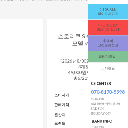
1:1 SCALE
라이프사이즈
FG굿즈상품!!
BEST OF BEST
쇼호리쿠 SK0064 타임 라
추억의
모델 키트 with 합금 
고전로봇창고
[336696
플레이모빌
[2026년8/30일_입고예정★남은
3개뿐]★2026년6/20일
오시는길
49,000원으로 특가로 진행합
★6/21일부터는 55,000원
변경됩
CS CENTER
070-8170-5998
소비자가
55,000 
MON-FRI
49,000
AM 10:30 ~ PM 15:30
판매가격
W
SAT, SUN
HOLIDAY OFF
원산지
BANK INFO
브랜드
SHOHOR
기업은행