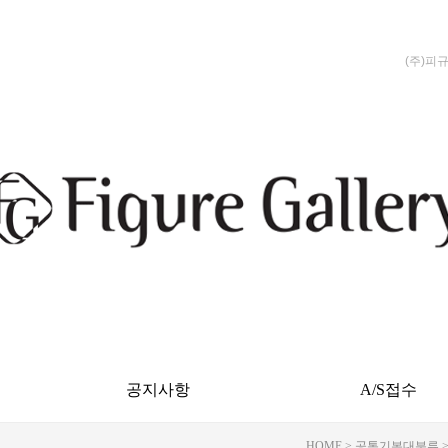
(주)피
공지사항
A/S접수
HOME
>
공통기본대분류