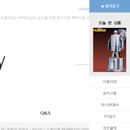
LOGIN
JOIN
MYPAGE
규어갤러리는 15세이상의 성인을 위한 전시수집 목적으로 고안된 수입판매 전문 법인회
오늘 본 상품
이용약관
공지사항
게시판Q&A
Q&A
EVENT
A/S접수
개인결제
>
FG 초합금 피규어
>
반다이
> 쇼호리쿠 SK0064 타임 라이탄 모델 키트 With 합금 파츠 [