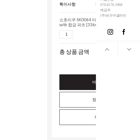
특이사항
15세이상사용_전시수집
070-8170-5998
예금주
(주)피규어갤러리
쇼호리쿠 SK0064 타임 라이탄 모델 키트
with 합금 파츠 [3366969]
49,0
총 상품 금액
49,00
바로구매하기
장바구니담기
위시리스트