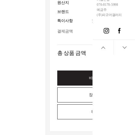
원산지
070-8170-5998
예금주
브랜드
Tsume-
(주)피규어갤러리
특이사항
15세이상사용_전시수집
결제금액
총 상품 금액
바로구매하기
장바구니담기
위시리스트