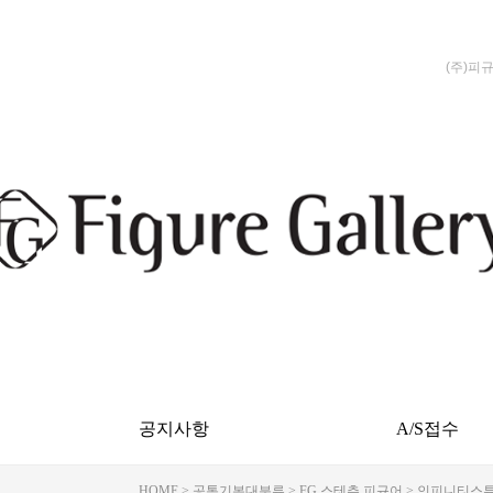
(주)피
공지사항
A/S접수
HOME
>
공통기본대분류
>
FG 스테츄 피규어
>
인피니티스