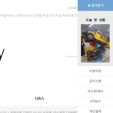
LOGIN
JOIN
MYPAGE
규어갤러리는 15세이상의 성인을 위한 전시수집 목적으로 고안된 수입판매 전문 법인회
오늘 본 상품
이용약관
공지사항
게시판Q&A
Q&A
EVENT
A/S접수
개인결제
튜디오
> 츠메아트 강철의 사나이 슈퍼맨 1/6스케일 [3366967]★한국공식★전세계 20