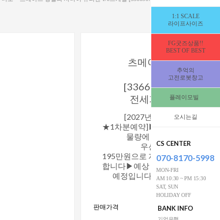
1:1 SCALE
라이프사이즈
FG굿즈상품!!
BEST OF BEST
츠메아트 강철의 사
추억의
슈퍼맨 1/6스
고전로봇창고
[3366967]★한국공
전세계 200개만 생
플레이모빌
[2027년3분기(7~9월)배송
오시는길
★1차분예약]▶지금 주문하시면 
물량에 배치됩니다▶초도
CS CENTER
우선확보를 위하여 예
195만원으로 지금부터 프리오도 
070-8170-5998
합니다▶예상 판매가는 595만원 
MON-FRI
예정입니다▶일시불 결제시 7
AM 10:30 ~ PM 15:30
할인적용 됩
SAT, SUN
HOLIDAY OFF
5,950,000
판매가격
BANK INFO
W
기업은행