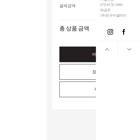
070-8170-5998
결제금액
예금주
(주)피규어갤러리
총 상품 금액
바로구매하기
장바구니담기
위시리스트