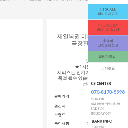
1:1 SCALE
라이프사이즈
FG굿즈상품!!
BEST OF BEST
제일복권 이치방쿠지 체인
추억의
극장판 레제 세컨드22
고전로봇창고
[336694
플레이모빌
[2027년1분기_입고
★1차분예약]★★이치방
오시는길
시리즈는 인기가 높은 캐릭터라 입
품절 될수 있습니다★★지금바로 
선주문 부탁드립니다
CS CENTER
070-8170-5998
125,000
판매가격
W
MON-FRI
AM 10:30 ~ PM 15:30
원산지
SAT, SUN
HOLIDAY OFF
브랜드
Ichiba
BANK INFO
특이사항
15세이상사용_전시수집
기업은행