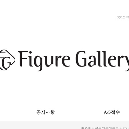
(주)피
공지사항
A/S접수
HOME
>
공통기본대분류
>
FG