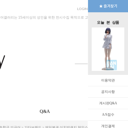
LOGIN
JOIN
MYPAGE
규어갤러리는 15세이상의 성인을 위한 전시수집 목적으로 고안된 수입판매 전문 법인회
오늘 본 상품
이용약관
공지사항
게시판Q&A
Q&A
EVENT
A/S접수
개인결제
 초합금 피규어
>
기타브랜드
> 제일복권 이치방쿠지 체인소맨 극장판 레제 세컨드22cm [3