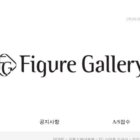
(주)피
공지사항
A/S접수
HOME
>
공통기본대분류
>
FG 스테츄 피규어
>
인피