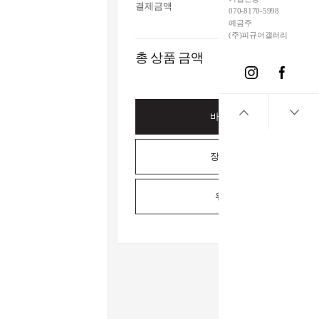
결제금액
070-8170-5998
예금주
(주)피규어갤러리
총 상품 금액
바로구매하기
장바구니담기
위시리스트