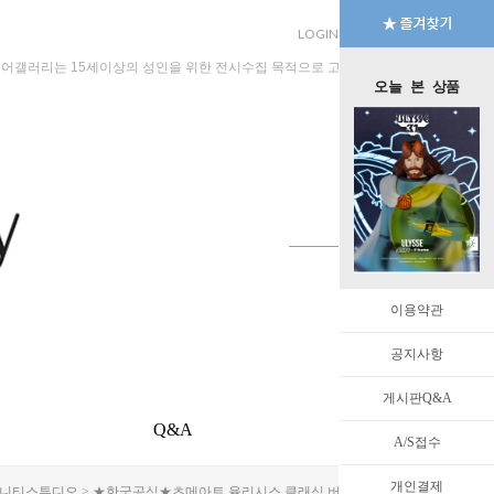
LOGIN
JOIN
MYPAGE
규어갤러리는 15세이상의 성인을 위한 전시수집 목적으로 고안된 수입판매 전문 법인회
오늘 본 상품
이용약관
공지사항
게시판Q&A
Q&A
EVENT
A/S접수
개인결제
니티스튜디오
> ★한국공식★츠메아트 율리시스 클래식 버전 NEON 라이트업 외 선택 [3