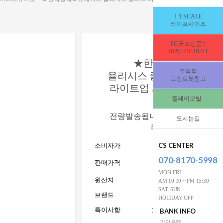
1:1 SCALE
라이프사이즈
FG굿즈상품!!
BEST OF BEST
★한국공식★츠메아
추억의
율리시스 클래식 버전 NE
고전로봇창고
라이트업 외 선택 [336694
플레이모빌
[전량입고완료▶8/
전량발송됩니다]▶지금 주문하
오시는길
초도 물량에 배치됩
CS CENTER
소비자가
146,000 
070-8170-5998
135,000
판매가격
W
MON-FRI
원산지
AM 10:30 ~ PM 15:30
SAT, SUN
브랜드
Tsume-
HOLIDAY OFF
특이사항
15세이상사용_전시수집
BANK INFO
기업은행