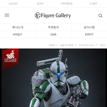
LOGIN
JOIN
MYPAGE
CART
회사소개
주문동의
공지사항
A/S접수
Q&A
EVENT
HOME
공통기본대분류
FG 12인치 피규어
핫토이