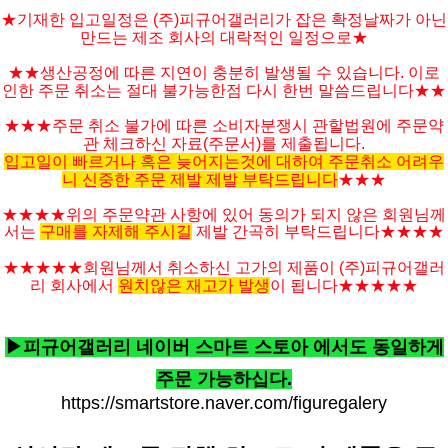
★기재한 입고일정은 (주)피규어갤러리가 잡은 확정날짜가 아닌
만드는 제조 회사의 대락적인 일정으로★
★★생산공정에 따른 지연이 충분히 발생될 수 있습니다. 이로
인한 주문 취소는 절대 불가능한점 다시 한번 말씀드립니다★★
★★★주문 취소 불가에 따른 소비자분쟁시 관할법원에 주문약
관 체크하신 자료(주문서)를 제출됩니다.
입고일이 빠르거나 혹은 늦어지는것에 대하여 주문취소 어려우
니 신중한 주문 제발 제발 부탁드립니다
★★★
★★★★위의 주문약관 사항에 있어 동의가 되지 않은 회원님께
서는
구매를 자제해 주시길
제발 간곡히 부탁드립니다★★★★
★★★★★
회원님께서 취소하신 고가의 제품이 (주)피규어갤러
리 회사에서
원치않은 재고가 발생
이 됩니다
★★★★
★
▶피규어갤러리 네이버 스마트 스토아 에서도 동일하게
주문 가능하십다.
https://smartstore.naver.com/figuregalery