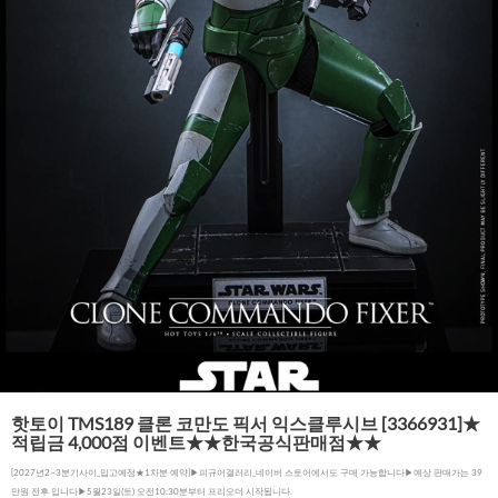
핫토이 TMS189 클론 코만도 픽서 익스클루시브 [3366931]★
적립금 4,000점 이벤트★★한국공식판매점★★
[2027년2~3분기사이_입고예정★1차분 예약]▶피규어갤러리_네이버 스토어에서도 구매 가능합니다▶예상 판매가는 39
만원 전후 입니다▶5월23일(토) 오전10:30분부터 프리오더 시작됩니다.