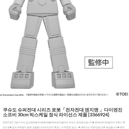
쿠슈도 슈퍼전대 시리즈 로봇「전자전대 덴지맨 」다이덴진
소프비 30cm 빅스케일 정식 라이선스 제품 [3366924]
[2027년2~3분기사이_입고예정★1차분예약]★(주)피규어갤러리 쿠슈도 한국공식입니다▶2026년5/26일까지 주문시 특
전으로▶검과 부메랑이 함께 포함됩니다(프리오더 특전)《수주한정 생산》▶판매가는 약35만원 전후 예상됩니다▶예약