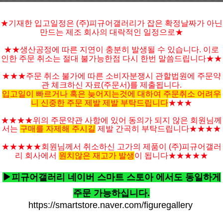
★기재한 입고일정은 (주)피규어갤러리가 잡은 확정날짜가 아닌
만드는 제조 회사의 대락적인 일정으로★
★★생산공정에 따른 지연이 충분히 발생될 수 있습니다. 이로
인한 주문 취소는 절대 불가능한점 다시 한번 말씀드립니다★★
★★★주문 취소 불가에 따른 소비자분쟁시 관할법원에 주문약
관 체크하신 자료(주문서)를 제출됩니다.
입고일이 빠르거나 혹은 늦어지는것에 대하여 주문취소 어려우
니 신중한 주문 제발 제발 부탁드립니다
★★★
★★★★위의 주문약관 사항에 있어 동의가 되지 않은 회원님께
서는
구매를 자제해 주시길
제발 간곡히 부탁드립니다★★★★
★★★★★
회원님께서 취소하신 고가의 제품이 (주)피규어갤러
리 회사에서
원치않은 재고가 발생
이 됩니다
★★★★
★
▶피규어갤러리 네이버 스마트 스토아 에서도 동일하게
주문 가능하십니다.
https://smartstore.naver.com/figuregallery