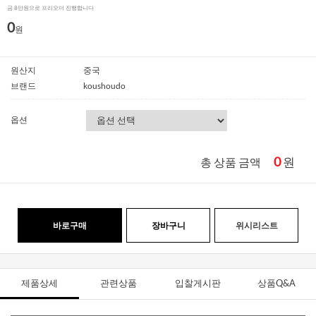
금 8만원으로 프리오더 진행합니다
0
원
원산지
중국
브랜드
koushoudo
옵션
0
원
총 상품 금액
바로구매
장바구니
위시리스트
제품상세
관련상품
입찰게시판
상품Q&A