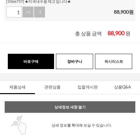
[3366757] ★미국내수용 재고 입니다★
88,900
원
+1
-1
88,900
원
총 상품 금액
바로구매
장바구니
위시리스트
제품상세
관련상품
입찰게시판
상품Q&A
상세정보 새창 열기
상세 정보를 확대해 보실 수 있습니다.