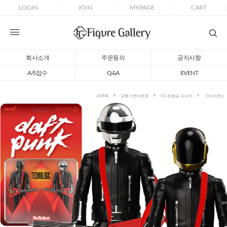
LOGIN
JOIN
MYPAGE
CART
회사소개
주문동의
공지사항
A/S접수
Q&A
EVENT
HOME
공통기본대분류
FG 초합금 피규어
기타브랜드