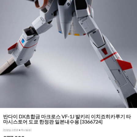
반다이 DX초합금 마크로스 VF-1J 발키리 이치죠히카루기 타
마시스토어 도쿄 한정판 일본내수용 [3366724]
[전량입고완료★즉시발송]