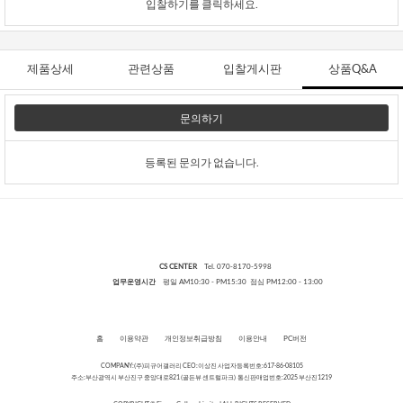
입찰하기를 클릭하세요.
제품상세
관련상품
입찰게시판
상품Q&A
문의하기
등록된 문의가 없습니다.
CS CENTER
Tel. 070-8170-5998
업무운영시간
평일 AM10:30 - PM15:30 점심 PM12:00 - 13:00
홈
이용약관
개인정보취급방침
이용안내
PC버전
COMPANY:(주)피규어갤러리 CEO:이상진 사업자등록번호:617-86-08105
주소:부산광역시 부산진구 중앙대로821 (골든뷰 센트럴파크) 통신판매업번호:2025 부산진1219