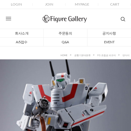
LOGIN
JOIN
MYPAGE
CART
회사소개
주문동의
공지사항
A/S접수
Q&A
EVENT
HOME
공통기본대분류
FG 초합금 피규어
반다이