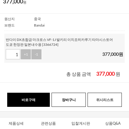
377,000
원
원산지
중국
브랜드
Bandai
반다이 DX초합금 마크로스 VF-1J 발키리 이치죠히카루기 타마시스토어
도쿄 한정판 일본내수용 [3366724]
377,000
원
+1
-1
377,000
원
총 상품 금액
바로구매
장바구니
위시리스트
제품상세
관련상품
입찰게시판
상품Q&A