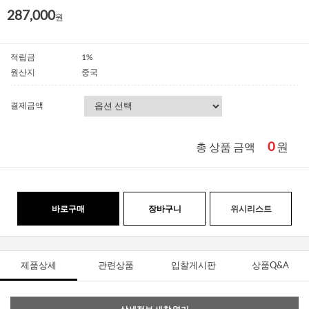
287,000
원
적립금
1%
원산지
중국
결제금액
0
원
총 상품 금액
바로구매
장바구니
위시리스트
제품상세
관련상품
입찰게시판
상품Q&A