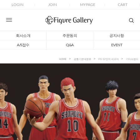
LOGIN
JOIN
MYPAGE
CART
회사소개
주문동의
공지사항
A/S접수
Q&A
EVENT
HOME
공통기본대분류
FG 12인치 피규어
기타브랜드