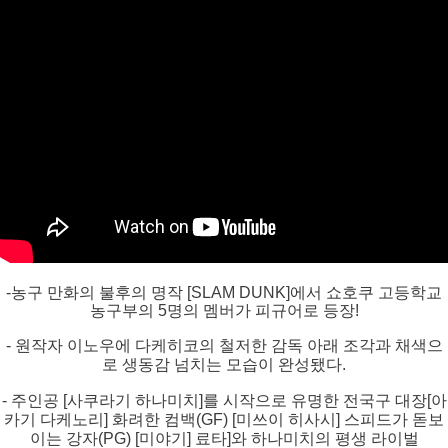
-농구 만화의 불후의 명작 [SLAM DUNK]에서 쇼호쿠 고등학교
농구부의 5명의 멤버가 피규어로 등장!
- 원작자 이노우에 다케히코의 철저한 감독 아래 조각과 채색으
로 생동감 넘치는 모습이 완성됐다.
- 주인공 [사쿠라기 하나미치]를 시작으로 유명한 전국구 대장[아
카기 다케노리] 화려한 컴백(GF) [미쓰이 히사시] 스피드가 돋보
이는 강자(PG) [미야기] 료타]와 하나미치의 평생 라이벌