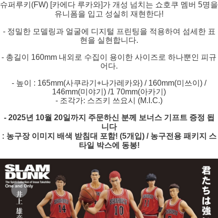
슈퍼루키(FW) [카에다 루카와]가 개성 넘치는 쇼호쿠 멤버 5명을
유니폼을 입고 성실히 재현한다!
- 정밀한 모델링과 얼굴에 디지털 프린팅을 적용하여 섬세한 표
현을 실현합니다.
- 총길이 160mm 내외로 수집이 용이한 사이즈로 하나뿐인 피규
어다.
- 높이 : 165mm(사쿠라기+나가레카와) / 160mm(미쓰이) /
146mm(미야기) /1 70mm(아카기)
- 조각가: 스즈키 쓰요시 (M.I.C.)
- 2025년 10월 20일까지 주문하신 분께 보너스 기프트 증정 됩
니다
: 농구장 이미지 배색 받침대 포함! (5개입) / 농구전용 패키지 스
타일 박스에 동봉!