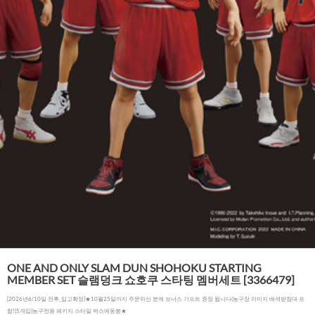
ONE AND ONLY SLAM DUN SHOHOKU STARTING
MEMBER SET 슬램덩크 쇼호쿠 스타팅 멤버세트 [3366479]
[2026년6/10일 전후_입고확정]★10월25일까지 주문하신 분께 보너스 기프트 증정 됩니다(농구장 이미지 배색받침대 포
함!(5개입)농구전용 패키지 스타일 박스에동봉★