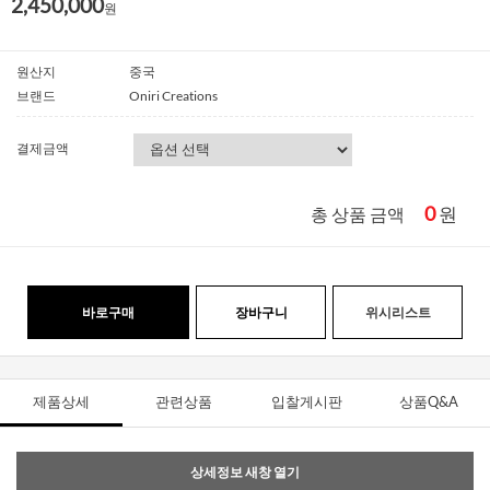
2,450,000
원
원산지
중국
브랜드
Oniri Creations
결제금액
0
원
총 상품 금액
바로구매
장바구니
위시리스트
제품상세
관련상품
입찰게시판
상품Q&A
상세정보 새창 열기