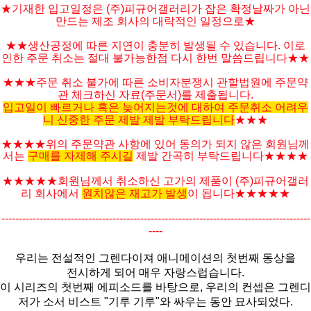
★기재한 입고일정은 (주)피규어갤러리가 잡은 확정날짜가 아닌
만드는 제조 회사의 대락적인 일정으로★
★★생산공정에 따른 지연이 충분히 발생될 수 있습니다. 이로
인한 주문 취소는 절대 불가능한점 다시 한번 말씀드립니다★★
★★★주문 취소 불가에 따른 소비자분쟁시 관할법원에 주문약
관 체크하신 자료(주문서)를 제출됩니다.
입고일이 빠르거나 혹은 늦어지는것에 대하여 주문취소 어려우
니 신중한 주문 제발 제발 부탁드립니다
★★★
★★★★위의 주문약관 사항에 있어 동의가 되지 않은 회원님께
서는
구매를 자제해 주시길
제발 간곡히 부탁드립니다★★★★
★★★★★
회원님께서 취소하신 고가의 제품이 (주)피규어갤러
리 회사에서
원치않은 재고가 발생
이 됩니다
★★★★★
-----------------------------------------------------------------------------------------
----
우리는 전설적인 그렌다이져 애니메이션의 첫번째 동상을
전시하게 되어 매우 자랑스럽습니다.
이 시리즈의 첫번째 에피소드를 바탕으로, 우리의 컨셉은 그렌디
저가 소서 비스트 "기루 기루"와 싸우는 동안 묘사되었다.