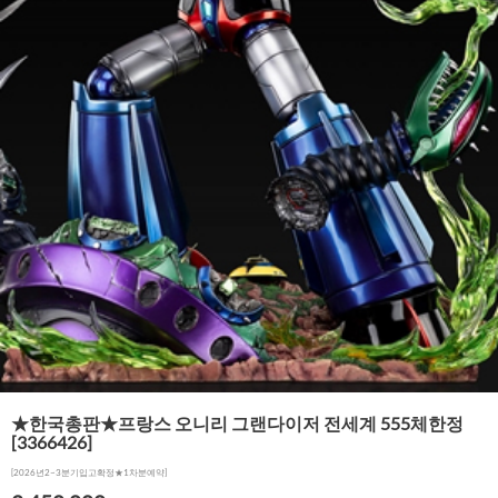
★한국총판★프랑스 오니리 그랜다이저 전세계 555체한정
[3366426]
[2026년2~3분기입고확정★1차분예약]