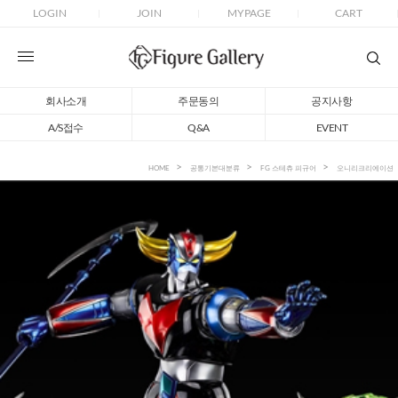
LOGIN
JOIN
MYPAGE
CART
회사소개
주문동의
공지사항
A/S접수
Q&A
EVENT
HOME
공통기본대분류
FG 스테츄 피규어
오니리크리에이션