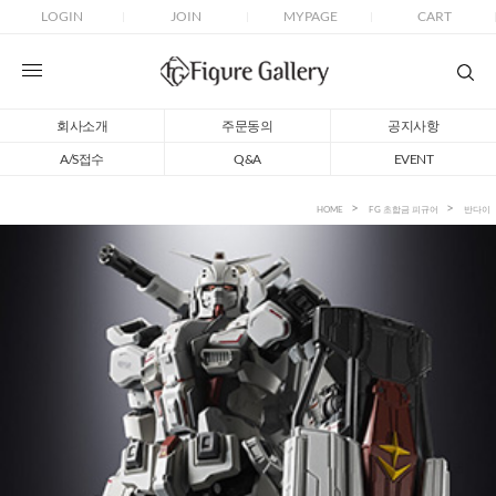
LOGIN
JOIN
MYPAGE
CART
회사소개
주문동의
공지사항
A/S접수
Q&A
EVENT
HOME
FG 초합금 피규어
반다이