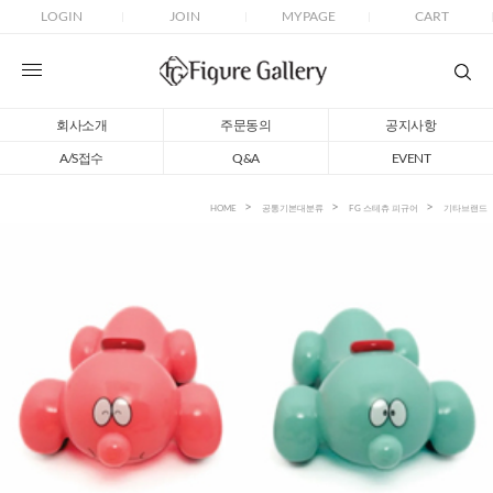
LOGIN
JOIN
MYPAGE
CART
회사소개
주문동의
공지사항
A/S접수
Q&A
EVENT
HOME
공통기본대분류
FG 스테츄 피규어
기타브랜드