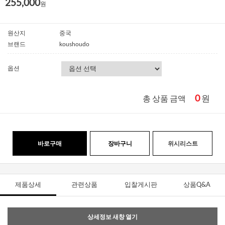
255,000
원
원산지
중국
브랜드
koushoudo
옵션
0
원
총 상품 금액
바로구매
장바구니
위시리스트
제품상세
관련상품
입찰게시판
상품Q&A
상세정보 새창 열기