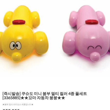
[즉시발송] 쿠슈도 미니 붐부 멀티 컬러 4종 풀세트
[3365885]★★꼬마 자동차 붕붕★★
★붐부 정식 라이선스 제품입니다★