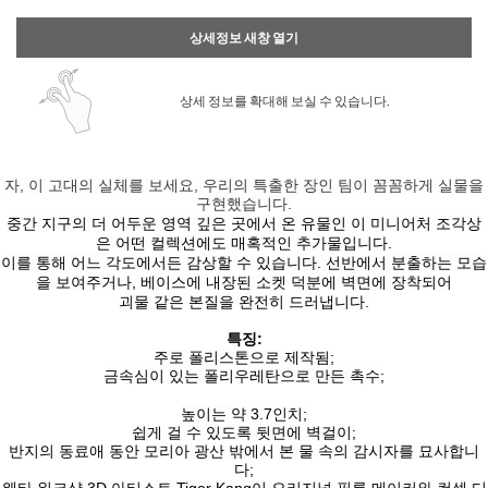
상세정보 새창 열기
상세 정보를 확대해 보실 수 있습니다.
자, 이 고대의 실체를 보세요, 우리의 특출한 장인 팀이 꼼꼼하게 실물을
구현했습니다.
중간 지구의 더 어두운 영역 깊은 곳에서 온 유물인 이 미니어처 조각상
은 어떤 컬렉션에도 매혹적인 추가물입니다.
이를 통해 어느 각도에서든 감상할 수 있습니다. 선반에서 분출하는 모습
을 보여주거나, 베이스에 내장된 소켓 덕분에 벽면에 장착되어
괴물 같은 본질을 완전히 드러냅니다.
특징:
주로 폴리스톤으로 제작됨;
금속심이 있는 폴리우레탄으로 만든 촉수;
높이는 약 3.7인치;
쉽게 걸 수 있도록 뒷면에 벽걸이;
반지의 동료애 동안 모리아 광산 밖에서 본 물 속의 감시자를 묘사합니
다;
웨타 워크샵 3D 아티스트 Tiger Kang이 오리지널 필름 메이커와 컨셉 디