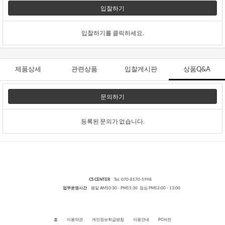
입찰하기
입찰하기를 클릭하세요.
제품상세
관련상품
입찰게시판
상품Q&A
문의하기
등록된 문의가 없습니다.
CS CENTER
Tel. 070-8170-5998
업무운영시간
평일 AM10:30 - PM15:30 점심 PM12:00 - 13:00
홈
이용약관
개인정보취급방침
이용안내
PC버전