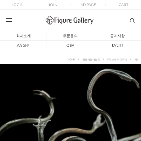
LOGIN
JOIN
MYPAGE
CART
회사소개
주문동의
공지사항
A/S접수
Q&A
EVENT
HOME
공통기본대분류
FG 스테츄 피규어
웨타