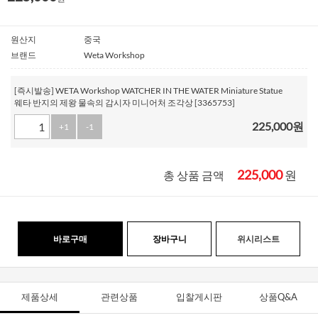
원산지
중국
브랜드
Weta Workshop
[즉시발송] WETA Workshop WATCHER IN THE WATER Miniature Statue
웨타 반지의 제왕 물속의 감시자 미니어처 조각상 [3365753]
225,000
원
+1
-1
225,000
원
총 상품 금액
바로구매
장바구니
위시리스트
제품상세
관련상품
입찰게시판
상품Q&A