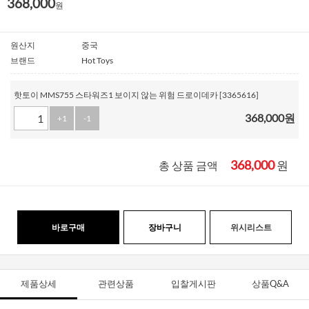
368,000
원
원산지
중국
브랜드
Hot Toys
핫토이 MMS755 스타워즈1 보이지 않는 위험 드로이데카 [3365616]
368,000
원
+1
-1
368,000
원
총 상품 금액
바로구매
장바구니
위시리스트
제품상세
관련상품
입찰게시판
상품Q&A