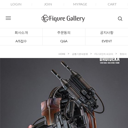
LOGIN
JOIN
MYPAGE
CART
회사소개
주문동의
공지사항
A/S접수
Q&A
EVENT
HOME
공통기본대분류
FG 12인치 피규어
핫토이