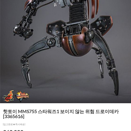
핫토이 MMS755 스타워즈1 보이지 않는 위험 드로이데카
[3365616]
[입고완료★즉시배송]