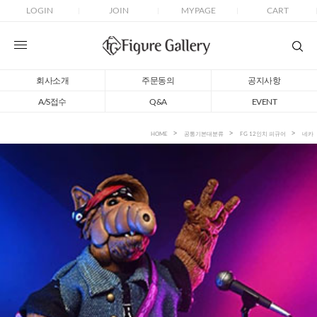
LOGIN
JOIN
MYPAGE
CART
회사소개
주문동의
공지사항
A/S접수
Q&A
EVENT
HOME
공통기본대분류
FG 12인치 피규어
네카