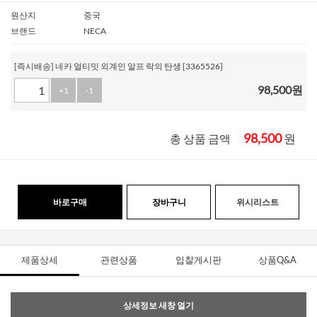
원산지
중국
브랜드
NECA
[즉시배송] 네카 얼티밋 외계인 알프 락의 탄생 [3365526]
98,500
원
+1
-1
98,500
원
총 상품 금액
바로구매
장바구니
위시리스트
제품상세
관련상품
입찰게시판
상품Q&A
상세정보 새창 열기