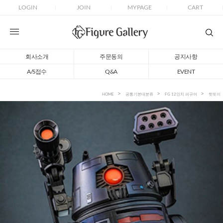
LOGIN
JOIN
MYPAGE
CART
회사소개
주문동의
공지사항
A/S접수
Q&A
EVENT
HOME
공통기본대분류
FG 12인치 피규어
핫토이