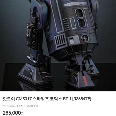
핫토이 CMS017 스타워즈 코믹스 BT-1 [3365479]
[추가수량_입고완료★즉시발송됩니다]
285,000
원