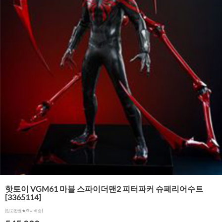
핫토이 VGM61 마블 스파이더맨2 피터파커 슈페리어수트
[3365114]
[입고완료★즉시배송]