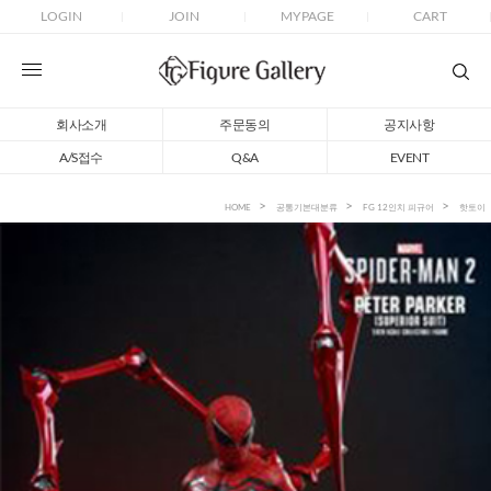
LOGIN
JOIN
MYPAGE
CART
회사소개
주문동의
공지사항
A/S접수
Q&A
EVENT
HOME
공통기본대분류
FG 12인치 피규어
핫토이