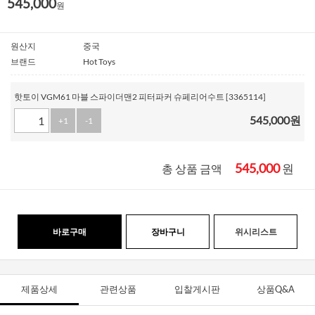
545,000
원
원산지
중국
브랜드
Hot Toys
핫토이 VGM61 마블 스파이더맨2 피터파커 슈페리어수트 [3365114]
545,000
원
+1
-1
545,000
원
총 상품 금액
바로구매
장바구니
위시리스트
제품상세
관련상품
입찰게시판
상품Q&A