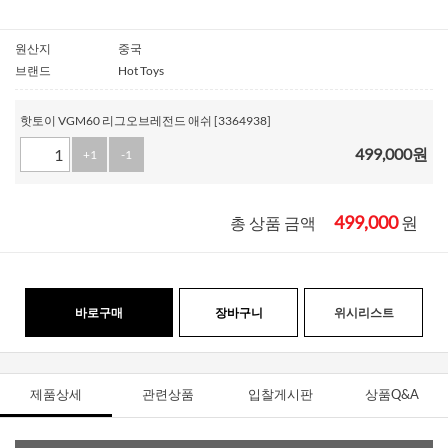
원산지
중국
브랜드
Hot Toys
핫토이 VGM60 리그오브레전드 애쉬 [3364938]
499,000
원
+1
-1
499,000
원
총 상품 금액
바로구매
장바구니
위시리스트
제품상세
관련상품
입찰게시판
상품Q&A