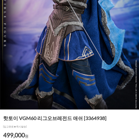
핫토이 VGM60 리그오브레전드 애쉬 [3364938]
[입고완료★즉시발송]
499,000
원