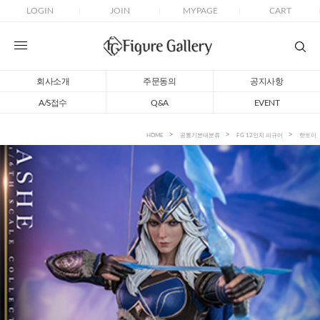
LOGIN
JOIN
MYPAGE
CART
회사소개
주문동의
공지사항
A/S접수
Q&A
EVENT
HOME
공통기본대분류
FG 12인치 피규어
핫토이