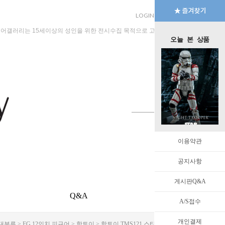
LOGIN
JOIN
MYPAGE
규어갤러리는 15세이상의 성인을 위한 전시수집 목적으로 고안된 수입판매 전문 법인회
오늘 본 상품
이용약관
공지사항
게시판Q&A
Q&A
EVENT
A/S접수
개인결제
대분류
>
FG 12인치 피규어
>
핫토이
> 핫토이 TMS121 스타워즈 아소카 나이트 트루퍼 [3