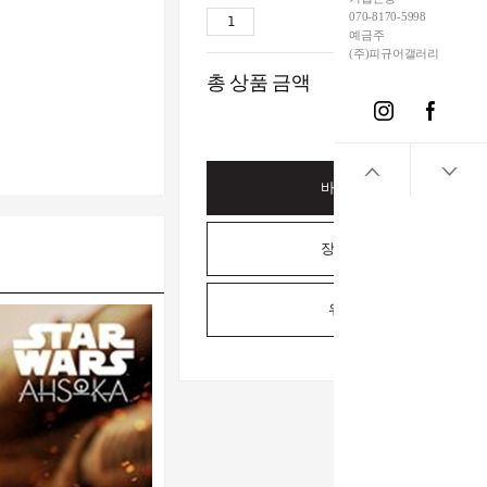
070-8170-5998
375,0
예금주
(주)피규어갤러리
총 상품 금액
375,00
바로구매하기
장바구니담기
위시리스트