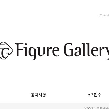
(주)피
공지사항
A/S접수
HOME
>
공통기본