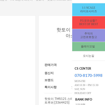
1:1 SCALE
라이프사이즈
FG굿즈상품!!
BEST OF BEST
핫토이 TMS121 스타
추억의
아소카 나이트 트
고전로봇창고
[336442
플레이모빌
[추가수량_입고완
즉시발송됩니
오시는길
375,000
판매가격
W
CS CENTER
원산지
070-8170-5998
브랜드
Hot T
MON-FRI
AM 10:30 ~ PM 15:30
특이사항
15세이상사용_전시수집
SAT, SUN
HOLIDAY OFF
핫토이 TMS121 스타워즈 아소카 나이트
BANK INFO
트루퍼 [3364425]
기업은행