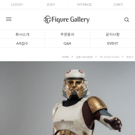
LOGIN
JOIN
MYPAGE
CART
회사소개
주문동의
공지사항
A/S접수
Q&A
EVENT
HOME
공통기본대분류
FG 12인치 피규어
핫토이