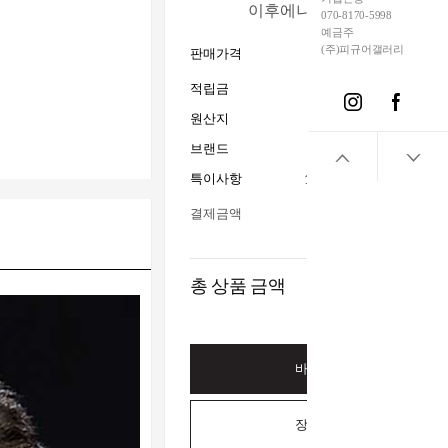
이후에나 가능할 거 같다고 
070-8170-5998
예금주
3,869,000
(주)피규어갤러리
판매가격
W
적립금
원산지
브랜드
Prime1 Studio+Bli
특이사항
15세이상사용_전시수집
결제금액
총 상품 금액
바로구매하기
장바구니담기