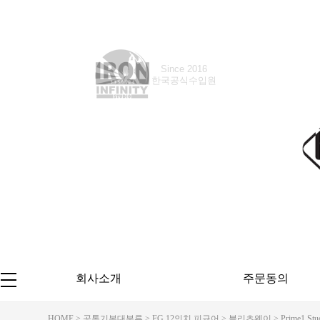
Since 2018
한국공식수입원
회사소개
주문동의
HOME
>
공통기본대분류
>
FG 12인치 피규어
>
블리츠웨이
> Prime1 S