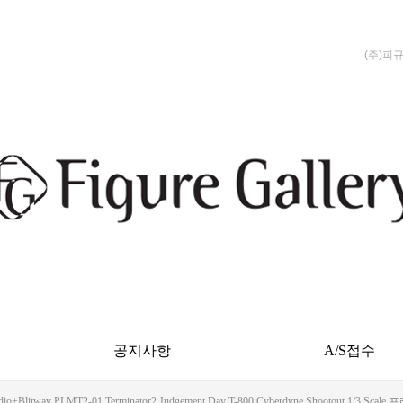
(주)피
공지사항
A/S접수
tudio+Blitway PLMT2-01 Terminator2 Judgement Day T-800:Cyberdyne S