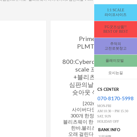
1:1 SCALE
라이프사이즈
FG굿즈상품!!
BEST OF BEST
Prime1 Studio+Blitw
추억의
PLMT2-01 Terminato
고전로봇창고
Judgement day
800:Cyberdyne Shootout 1
플레이모빌
scale 프라임원1스튜
오시는길
+블리츠웨이 터미네이
심판의날 T-800 사이버
CS CENTER
슛아웃 식모버전 [33427
070-8170-5998
[2026년4/15일_입고완료
MON-FRI
사이버다인 슛아웃 제품은 전
AM 10:30 ~ PM 15:30
300개 한정입니다★입고지연
SAT, SUN
블리츠웨이 한국총판으로 입고문
HOLIDAY OFF
한바,블리츠웨이 제품은 식모가
BANK INFO
오래 걸린다고 연락이 와서 3월
기업은행