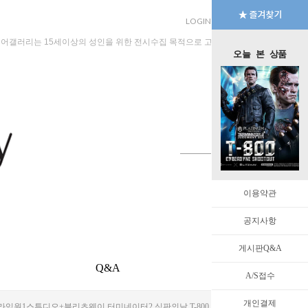
LOGIN
JOIN
MYPAGE
규어갤러리는 15세이상의 성인을 위한 전시수집 목적으로 고안된 수입판매 전문 법인회
오늘 본 상품
이용약관
공지사항
게시판Q&A
Q&A
EVENT
A/S접수
개인결제
hootout 1/3 Scale 프라임원1스튜디오+블리츠웨이 터미네이터2 심판의날 T-800 사이버다인 슛아웃 식모버전