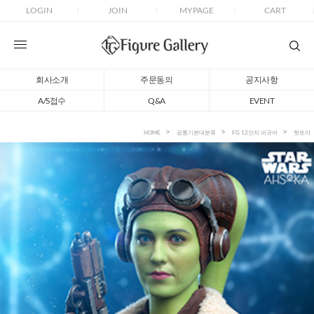
LOGIN
JOIN
MYPAGE
CART
회사소개
주문동의
공지사항
A/S접수
Q&A
EVENT
HOME
공통기본대분류
FG 12인치 피규어
핫토이