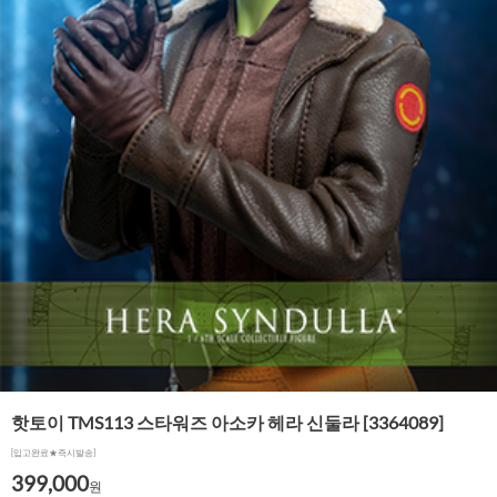
핫토이 TMS113 스타워즈 아소카 헤라 신둘라 [3364089]
[입고완료★즉시발송]
399,000
원