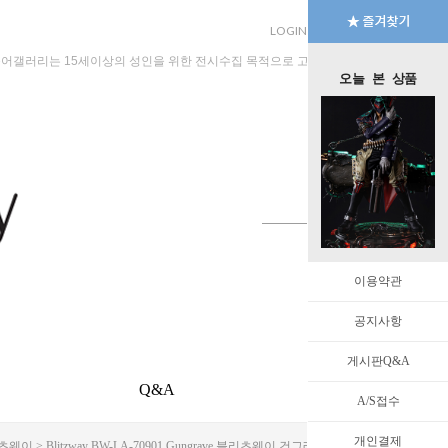
LOGIN
JOIN
MYPAGE
규어갤러리는 15세이상의 성인을 위한 전시수집 목적으로 고안된 수입판매 전문 법인회
오늘 본 상품
이용약관
공지사항
게시판Q&A
Q&A
EVENT
A/S접수
개인결제
츠웨이
> Blitzway BW-LA-70901 Gungrave 블리츠웨이 건그레이브 - 비욘드 더 그레이브 [