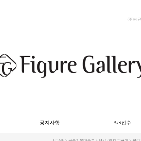
(주)피
공지사항
A/S접수
HOME
>
공통기본대분류
>
FG 12인치 피규어
>
블리