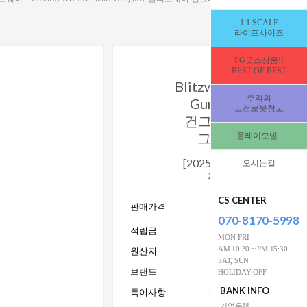
1:1 SCALE
라이프사이즈
FG굿즈상품!!
BEST OF BEST
Blitzway BW-LA-709
추억의
Gungrave 블리츠
고전로봇창고
건그레이브 - 비욘드
그레이브 [336335
플레이모빌
[2025년11/20일_입고예
오시는길
잔금결제부탁드립니
CS CENTER
990,000
판매가격
W
070-8170-5998
적립금
MON-FRI
AM 10:30 ~ PM 15:30
원산지
SAT, SUN
브랜드
Blit
HOLIDAY OFF
BANK INFO
특이사항
15세이상사용_전시수집
기업은행