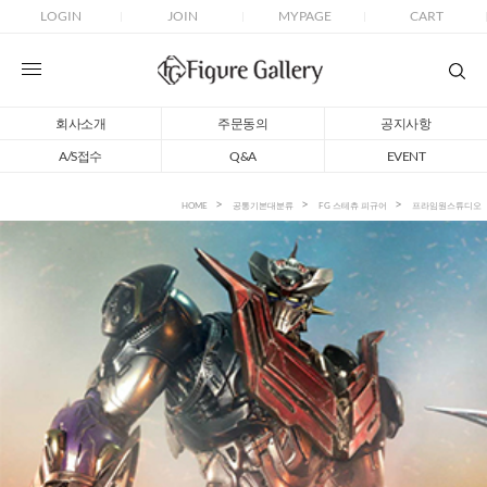
LOGIN
JOIN
MYPAGE
CART
회사소개
주문동의
공지사항
A/S접수
Q&A
EVENT
HOME
공통기본대분류
FG 스테츄 피규어
프라임원스튜디오