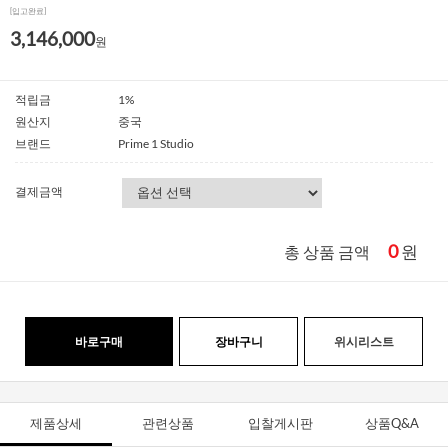
[입고완료]
3,146,000
원
적립금
1%
원산지
중국
브랜드
Prime 1 Studio
결제금액
0
원
총 상품 금액
바로구매
장바구니
위시리스트
제품상세
관련상품
입찰게시판
상품Q&A