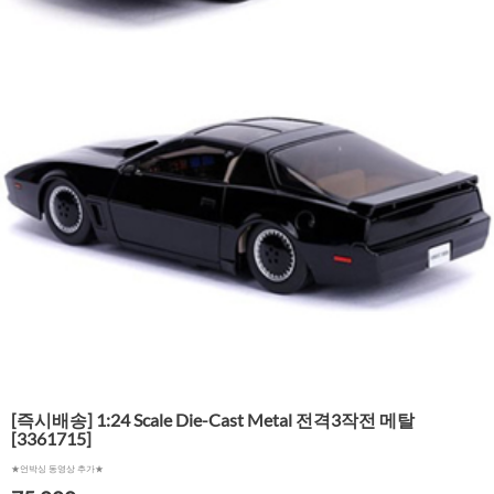
[즉시배송] 1:24 Scale Die-Cast Metal 전격3작전 메탈
[3361715]
★언박싱 동영상 추가★