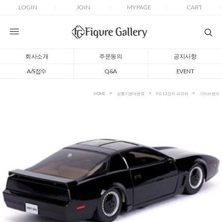
LOGIN
JOIN
MYPAGE
CART
회사소개
주문동의
공지사항
A/S접수
Q&A
EVENT
HOME
공통기본대분류
FG 12인치 피규어
기타브랜드