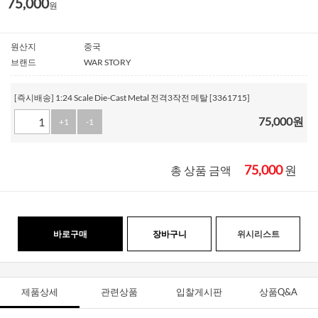
75,000
원
원산지
중국
브랜드
WAR STORY
[즉시배송] 1:24 Scale Die-Cast Metal 전격3작전 메탈 [3361715]
75,000
원
+1
-1
75,000
원
총 상품 금액
바로구매
장바구니
위시리스트
제품상세
관련상품
입찰게시판
상품Q&A