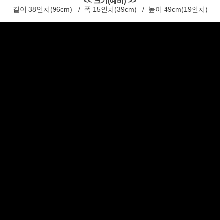
<< 크기(예비) >>
길이 38인치(96cm) / 폭 15인치(39cm) / 높이 49cm(19인치)