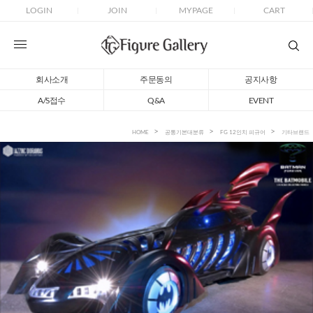
LOGIN
JOIN
MYPAGE
CART
회사소개
주문동의
공지사항
A/S접수
Q&A
EVENT
HOME
공통기본대분류
FG 12인치 피규어
기타브랜드