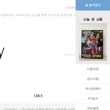
LOGIN
JOIN
MYPAGE
규어갤러리는 15세이상의 성인을 위한 전시수집 목적으로 고안된 수입판매 전문 법인회
오늘 본 상품
이용약관
공지사항
게시판Q&A
Q&A
EVENT
A/S접수
개인결제
>
기타브랜드
> [즉시배송] 우뢰매 추억의 고전로봇 슈퍼K 불사조 레드윙 대형 사이즈 [3