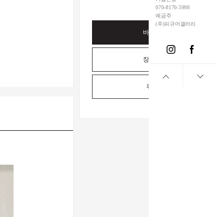
070-8170-5998
예금주
(주)피규어갤러리
바로구매하기
장바구니담기
위시리스트