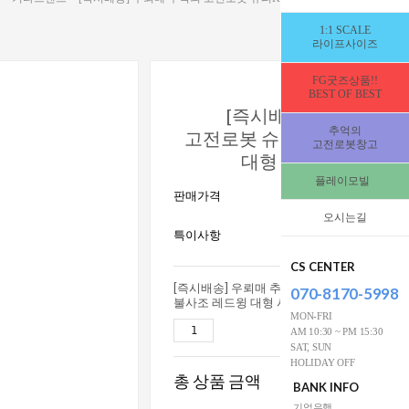
1:1 SCALE
라이프사이즈
FG굿즈상품!!
BEST OF BEST
[즉시배송] 우뢰매 추
추억의
고전로봇 슈퍼K 불사조 레
고전로봇창고
대형 사이즈 [335960
플레이모빌
255,000
판매가격
W
오시는길
15세이상사용연
특이사항
전시수집
CS CENTER
[즉시배송] 우뢰매 추억의 고전로봇 슈퍼K
070-8170-5998
불사조 레드윙 대형 사이즈 [3359607]
MON-FRI
255,0
AM 10:30 ~ PM 15:30
SAT, SUN
HOLIDAY OFF
총 상품 금액
255,00
BANK INFO
기업은행