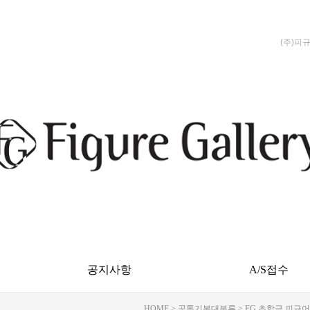
(주)피
공지사항
A/S접수
HOME
>
공통기본대분류
>
FG 초합금 피규어