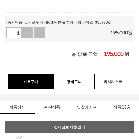
[즉시배송] 고전로봇 슈퍼K 해왕룡 블루윙 대형 사이즈 [3359606]
195,000
원
+1
-1
195,000
원
총 상품 금액
바로구매
장바구니
위시리스트
제품상세
관련상품
입찰게시판
상품Q&A
상세정보 새창 열기