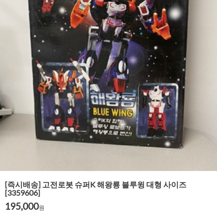
[즉시배송] 고전로봇 슈퍼K 해왕룡 블루윙 대형 사이즈
[3359606]
195,000
원