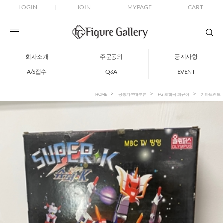
LOGIN
JOIN
MYPAGE
CART
회사소개
주문동의
공지사항
A/S접수
Q&A
EVENT
HOME
공통기본대분류
FG 초합금 피규어
기타브랜드