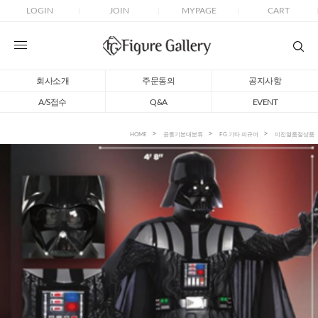
LOGIN
JOIN
MYPAGE
CART
회사소개
주문동의
공지사항
A/S접수
Q&A
EVENT
HOME
공통기본대분류
FG 기타 피규어
미진열품절상품