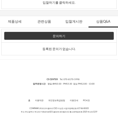
입찰하기를 클릭하세요.
제품상세
관련상품
입찰게시판
상품Q&A
문의하기
등록된 문의가 없습니다.
CS CENTER
Tel. 070-8170-5998
업무운영시간
평일 AM10:30 - PM15:30 점심 PM12:00 - 13:00
홈
이용약관
개인정보취급방침
이용안내
PC버전
COMPANY:(주)피규어갤러리 CEO:이상진 사업자등록번호:617-86-08105
주소:부산광역시 부산진구 중앙대로821 (골든뷰 센트럴파크) 통신판매업번호:2025 부산진1219