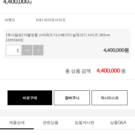
4,400,000
원
브랜드
1대1 라이프사이즈
[즉시발송] 마블정품 스타워즈 다스베이더 실제크기 사이즈 185cm
[3355603]
4,400,000
원
+1
-1
4,400,000
원
총 상품 금액
바로구매
장바구니
위시리스트
제품상세
관련상품
입찰게시판
상품Q&A