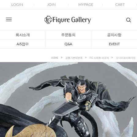
LOGIN
JOIN
MYPAGE
CART
회사소개
주문동의
공지사항
A/S접수
Q&A
EVENT
HOME
공통기본대분류
FG 스테츄 피규어
오니리크리에이션