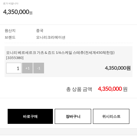
료가 비쌉니다
4,350,000
원
원산지
중국
브랜드
오니리크리에이션
오니리 베르세르크 가츠 & 죠드 1/6스케일 스테츄(전세계450체한정)
[3355380]
4,350,000
원
+1
-1
4,350,000
원
총 상품 금액
바로구매
장바구니
위시리스트