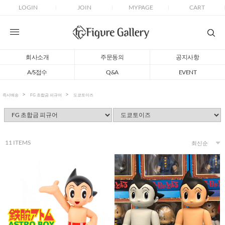
LOGIN
JOIN
MYPAGE
CART
회사소개
주문동의
공지사항
A/S접수
Q&A
EVENT
즉시배송
FG 초합금 피규어
도쿄토이즈
11
ITEMS