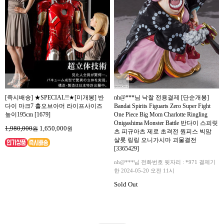
[즉시배송] ★SPECIAL!!★[미개봉] 반
nh@***님 낙찰 전용결제 [단순개봉]
다이 마크7 홀오브아머 라이프사이즈
Bandai Spirits Figuarts Zero Super Fight
높이195cm [1679]
One Piece Big Mom Charlotte Ringling
Onigashima Monster Battle 반다이 스피릿
1,980,000
1,650,000
원
원
츠 피규아츠 제로 초격전 원피스 빅맘
샬롯 링링 오니가시마 괴물결전
[3365429]
nh@***님 전화번호 뒷자리 : *971 결제기
한 2024-05-20 오전 11시
Sold Out