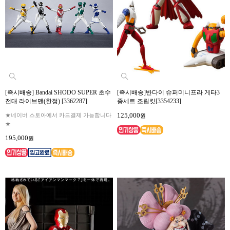
[즉시배송] Bandai SHODO SUPER 초수
[즉시배송]반다이 슈퍼미니프라 게타3
전대 라이브맨(한정) [3362287]
종세트 조립킷[3354233]
125,000
★네이버 스토아에서 카드결제 가능합니다
원
★
195,000
원