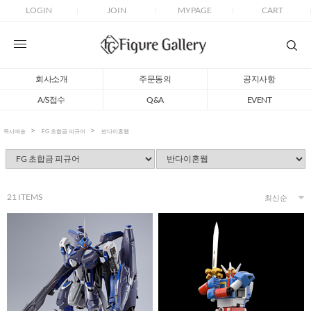
LOGIN
JOIN
MYPAGE
CART
회사소개
주문동의
공지사항
A/S접수
Q&A
EVENT
즉시배송
FG 초합금 피규어
반다이혼웹
21
ITEMS