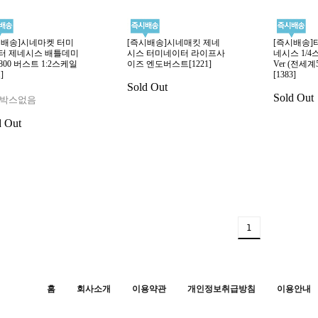
시배송]시네마켓 터미
[즉시배송]시네매킷 제네
[즉시배송]
터 제네시스 배틀데미
시스 터미네이터 라이프사
네시스 1/
-800 버스트 1:2스케일
이즈 엔도버스트[1221]
Ver (전세계
]
[1383]
Sold Out
Sold Out
박스없음
d Out
1
홈
회사소개
이용약관
개인정보취급방침
이용안내