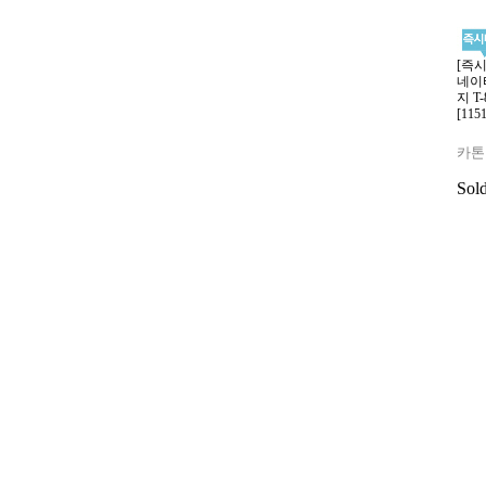
[즉
네이
지 T
[1151
카톤
Sol