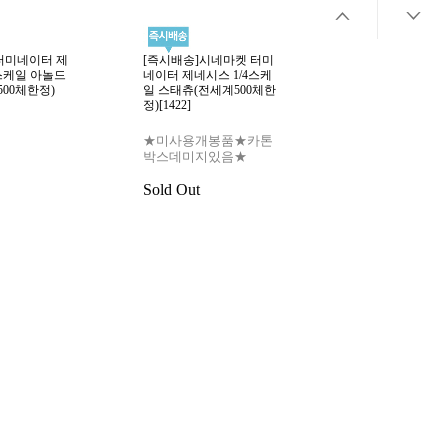
터미네이터 제
[즉시배송]시네마켓 터미
4스케일 아놀드
네이터 제네시스 1/4스케
500체한정)
일 스태츄(전세계500체한
정)[1422]
★미사용개봉품★카톤
박스데미지있음★
Sold Out