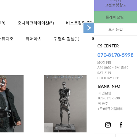
추억의
고전로봇창고
플레이모빌
9)
오니리크리에이션(6)
비스트킹덤(53)
맥팔레인(43)
오시는길
스튜디오
퓨어아츠
귀멸의 칼날(1)
독일머클
자넷 현(5)
CS CENTER
070-8170-5998
MON-FRI
AM 10:30 ~ PM 15:30
SAT, SUN
HOLIDAY OFF
BANK INFO
기업은행
070-8170-5998
예금주
(주)피규어갤러리