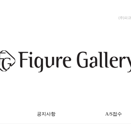
(주)피
공지사항
A/S접수