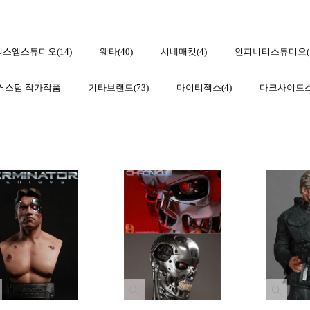
엑스엠스튜디오(14)
웨타(40)
시네매킷(4)
인피니티스튜디오(1
커스텀 작가작품
기타브랜드(73)
마이티잭스(4)
다크사이드