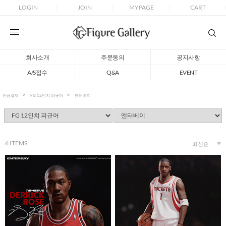
LOGIN
JOIN
MYPAGE
CART
회사소개
주문동의
공지사항
A/S접수
Q&A
EVENT
잔금결제
FG 12인치 피규어
엔터베이
6
ITEMS