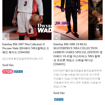
Enterbay RM-1097 Nba Collection1:6
Enterbay RM-1090 1/6 REAL
Dwyane Wade 엔터베이 NBA컬렉션 드
MASTERPIECE NBA COLLECTION:
웨인 웨이드 [3364160]
LEBRON JAMES SPECIAL EDITION 엔
터베이 1/6 리얼 마스터피스 NBA 컬렉
[입고완료★잔금결제부탁드립니다]
션 르브론 제임스 스페셜 에디션
[3364031]
Sold Out
[2024년07월05일전량발송★잔금결제부탁
드립니다]★스페셜 에디션으로 조기주문
마감될수 있습니다★(주문마감)23년10월
13일★두개의 바디 전부 포함된 스페셜 버
전입니다★
Sold Out