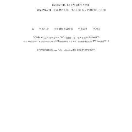
CS CENTER
Tel. 070-8170-5998
업무운영시간
평일 AM10:30 - PM15:30 점심 PM12:00 - 13:00
홈
이용약관
개인정보취급방침
이용안내
PC버전
COMPANY:(주)피규어갤러리 CEO:이상진 사업자등록번호:617-86-08105
주소:부산광역시 부산진구 중앙대로821 (골든뷰 센트럴파크) 통신판매업번호:2025 부산진1219
COPYRIGHT © Figure Gallery Limited ALL RIGHTS RESERVED